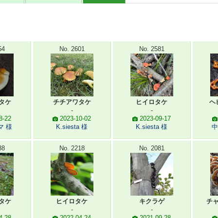
54
No. 2601
No. 2581
タケ
チチアワタケ
ヒイロタケ
ヘ
-
-
8-22
2023-10-02
2023-09-17
マ 様
K.siesta 様
K.siesta 様
中
38
No. 2218
No. 2081
タケ
ヒイロタケ
キクラゲ
チ
-
-
4-28
2022-04-24
2021-09-28