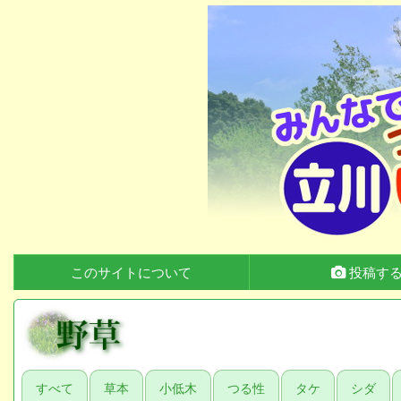
このサイトについて
投稿す
すべて
草本
小低木
つる性
タケ
シダ