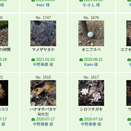
 様
kazz 様
モ-さん 様
91
No. 1747
No. 1676
の仲間
マメザヤタケ
オニフスベ
コフ
-
-
3-19
2021-01-02
2020-09-21
様
中野琢磨 様
Karin 様
21
No. 1515
No. 1617
ホコリ
ハナオチバタケ
シロツチガキ
褐色型
-
7-17
2020-07-17
2020-07-16
 様
中野琢磨 様
中野琢磨 様