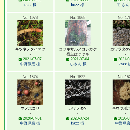
kazz 様
kazz 様
モ-さん
No. 1978
No. 1968
No. 17
キツネノタイマツ
コフキサルノコシカケ
カワラタケ
-
宿主はケヤキ
-
2021-07-07
2021-07-04
2021-0
中野琢磨 様
モ-さん 様
kazz 
No. 1574
No. 1522
No. 15
マメホコリ
カワラタケ
キウツボ
-
-
-
2020-07-31
2020-07-24
2020-0
中野琢磨 様
kazz 様
中野琢磨