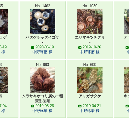
65
No. 1462
No. 1030
ラゲ
ハタケチャダイゴケ
エリマキツチグリ
ア
-
-
6-19
2020-06-19
2019-10-26
 様
中野琢磨 様
中野琢磨 様
3
No. 663
No. 600
リ
ムラサキホコリ属の一種
アミガサタケ
キ
変形菌類
-
7-04
2019-05-26
2019-04-21
 様
中野琢磨 様
中野琢磨 様