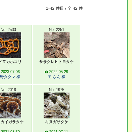
1-42 件目 / 全 42 件
No. 2533
No. 2251
ビヌカホコリ
ササクレヒトヨタケ
-
-
2023-07-06
2022-05-29
野タクマ 様
モ-さん 様
No. 2016
No. 1975
ャカイガラタケ
キヌガサタケ
-
-
2021-08-30
2021-07-11