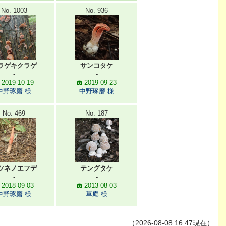
No. 1003
No. 936
ラゲキクラゲ
サンコタケ
-
-
2019-10-19
2019-09-23
中野琢磨 様
中野琢磨 様
No. 469
No. 187
ツネノエフデ
テングタケ
-
-
2018-09-03
2013-08-03
中野琢磨 様
草庵 様
（2026-08-08 16:47現在）