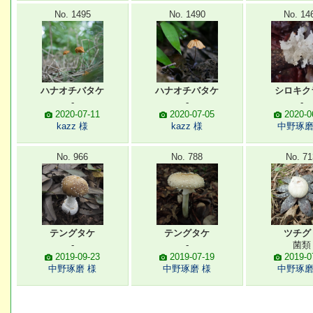
No. 1495
No. 1490
No. 14
ハナオチバタケ
ハナオチバタケ
シロキク
-
-
-
2020-07-11
2020-07-05
2020-0
kazz 様
kazz 様
中野琢磨
No. 966
No. 788
No. 71
テングタケ
テングタケ
ツチグ
-
-
菌類
2019-09-23
2019-07-19
2019-0
中野琢磨 様
中野琢磨 様
中野琢磨