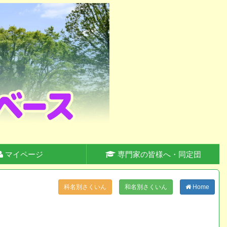
マイページ
専門家の皆様へ・同定団
科名別さくいん
和名別さくいん
Home