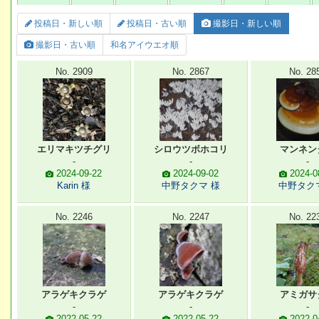
投稿日・新しい順
投稿日・古い順
撮影日・新しい順
撮影日・古い順
和名アイウエオ順
No. 2909
No. 2867
No. 28
エリマキツチグリ
シロウツボホコリ
マンネン
-
-
-
2024-09-22
2024-09-02
2024-0
Karin 様
中野タクマ 様
中野タク
No. 2246
No. 2247
No. 22
アラゲキクラゲ
アラゲキクラゲ
アミガサ
-
-
-
2022-05-22
2022-05-22
2022-0