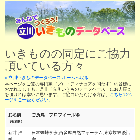
いきものの同定にご協力
頂いている方々
« 立川いきものデータベース ホームへ戻る
本ページをご覧の専門家（プロ・アマチュアを問わず）の皆様に
おかれましても、是非「立川いきものデータベース」にお力添え
を頂ければ幸いに思います。ご協力いただける方は、
こちらのペ
ージをご一読ください。
お名前
ご所属・プロフィール等
（敬称略）
新井 浩
日本蜘蛛学会,西多摩自然フォーラム,東京蜘蛛談話
司
会