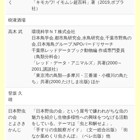
く
「キモカワ! イモムシ超百科」著（2019,ポプラ
社）
樹液酒場
高木 武
環境科学ＮＴ株式会社
日本鳥学会,都市鳥研究会,水鳥研究会,千葉市野鳥の
会,日本海鳥グループ,NPOバードリサーチ
千葉県レッドデータブック動物編 作成専門委員
（鳥類分科会）
「レッド・データ・アニマルズ」共著(2000～
2001,講談社）
「東京湾の鳥類―多摩川・三番瀬・小櫃川の鳥た
ち」共著(2000,たけしま出版) ほか
登坂 久
雄
日本野虫
「日本野虫の会」という屋号で嫌われがちな虫の
の会
魅力を紹介し生物多様性への興味をつなげる活動
とよさき
をしている。テーマは「虫と和解せよ」。
かんじ
「手すりの虫観察ガイド」（文一総合出版）「街
なか葉めくり虫さんぽ」（ベレ出版）他