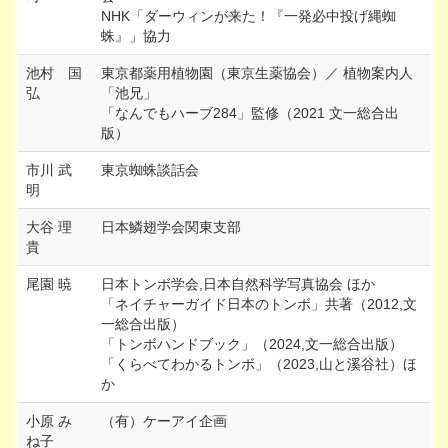
NHK「ダーウィンが来た！『一発必中投げ縄蜘
蛛』」協力
池村 国
東京都薬用植物園（東京生薬協会）／ 植物案内人
弘
「池兄」
「なんでもハーブ284」監修（2021 文一総合出
版）
市川 武
東京蜘蛛談話会
明
大谷 理
日本鱗翅学会関東支部
貴
尾園 暁
日本トンボ学会,日本自然科学写真協会 ほか
「ネイチャーガイド日本のトンボ」共著（2012,文
一総合出版）
「トンボハンドブック」（2024,文一総合出版）
「くらべてわかるトンボ」（2023,山と溪谷社）ほ
か
小原 み
（有）ケーアイ企画
ね子