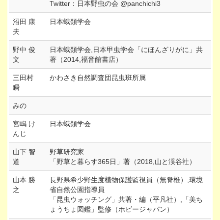
Twitter：日本野虫の会 @panchichi3
沼田 康
日本蛾類学会
夫
野中 俊
日本蛾類学会,日本甲虫学会「にほんざりがに」共
文
著（2014,福音館書店）
三田村
かわさき自然調査団昆虫班所属
瞬
みの
宮嶋 け
日本蛾類学会
んじ
山下 智
野草研究家
道
「野草と暮らす365日」著（2018,山と渓谷社）
山本 勝
長野県希少野生度植物保護監視員（無脊椎）,環境
之
省自然公園指導員
「昆虫ウォッチング」共著・編（平凡社）,「美ち
ょうちょ図鑑」監修（ホビージャパン）