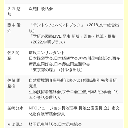
久力 悠
双翅目談話会
加
阪本 優
「テントウムシハンドブック」（2018,文一総合出
介
版）
「学研の図鑑LIVE 昆虫 新版」監修・執筆・撮影
（2022,学研プラス）
佐久間
環境コンサルタント
聡
日本蝶類学会,日本鱗翅学会,神奈川昆虫談話会,西多
摩昆虫同好会,日本爬虫両生類学会
「東京都の蝶」（けやき出版）
佐藤 陽
自然環境調査事務所代表および関係取引先客員研
路樹
究員
生物技術者連絡会,プテロ会主催,日本甲虫学会ゴミ
ムシ談話会世話人
柴崎分水
NPOフュージョン長池理事,長池公園園長,立川市文
化財保護審議会委員
そよ風ふ
埼玉昆虫談話会,日本昆虫協会