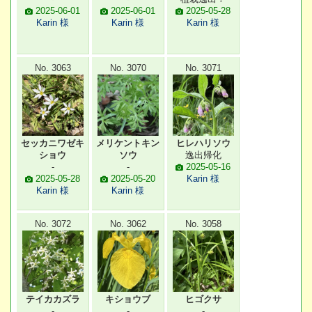
2025-06-01
2025-06-01
2025-05-28
Karin 様
Karin 様
Karin 様
No. 3063
No. 3070
No. 3071
セッカニワゼキ
メリケントキン
ヒレハリソウ
ショウ
ソウ
逸出帰化
-
-
2025-05-16
2025-05-28
2025-05-20
Karin 様
Karin 様
Karin 様
No. 3072
No. 3062
No. 3058
テイカカズラ
キショウブ
ヒゴクサ
-
-
-