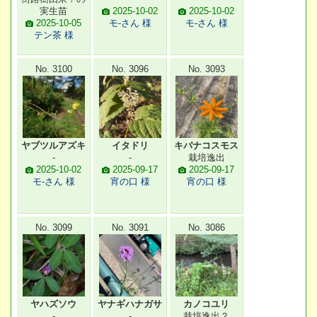
実生苗
2025-10-02
2025-10-02
2025-10-05
モ-さん 様
モ-さん 様
テン茶 様
No. 3100
No. 3096
No. 3093
ヤブツルアズキ
イタドリ
キバナコスモス
-
-
栽培逸出
2025-10-02
2025-09-17
2025-09-17
モ-さん 様
宵の口 様
宵の口 様
No. 3099
No. 3091
No. 3086
ヤハズソウ
ヤナギハナガサ
カノコユリ
-
-
栽培逸出？