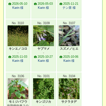
2026-05-10
2026-05-03
2025-11-21
Karin 様
Karin 様
テン茶 様
No. 3110
No. 3109
No. 3107
キンエノコロ
ヤブマメ
スズメノヒエ
-
-
-
2025-11-03
2025-10-27
2025-10-06
Karin 様
Karin 様
Karin 様
No. 3106
No. 3101
No. 3104
モミジバフウ
キンゴジカ
サクラタデ
街路樹由来？の
-
-