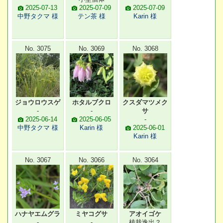
2025-07-13
2025-07-09
2025-07-09
中野タクマ 様
テン茶 様
Karin 様
No. 3075
No. 3069
No. 3068
ジョウロウスゲ
ホタルブクロ
クスダマツメク
-
-
サ
2025-06-14
2025-06-05
-
中野タクマ 様
Karin 様
2025-06-01
Karin 様
No. 3067
No. 3066
No. 3064
ハナヤエムグラ
ミヤコグサ
アオイゴケ
-
-
植栽逸出？