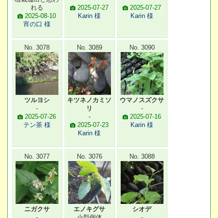
れる
2025-07-27
2025-07-27
2025-08-10
Karin 様
Karin 様
宵の口 様
No. 3078
No. 3089
No. 3090
ツルヨシ
キツネノカミソ
ウマノスズクサ
-
リ
-
2025-07-26
-
2025-07-16
テン茶 様
2025-07-23
Karin 様
Karin 様
No. 3077
No. 3076
No. 3088
ニガクサ
エノキグサ
シオデ
-
小型個体
-