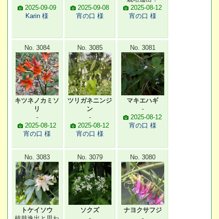
2025-09-09
2025-09-08
2025-08-12
Karin 様
宵の口 様
宵の口 様
No. 3084
No. 3085
No. 3081
キツネノカミソ
ツリガネニンジ
マキエハギ
リ
ン
-
-
-
2025-08-12
2025-08-12
2025-08-12
宵の口 様
宵の口 様
宵の口 様
No. 3083
No. 3079
No. 3080
トケイソウ
ソクズ
ナヨクサフジ
植栽逸出と思わ
-
-