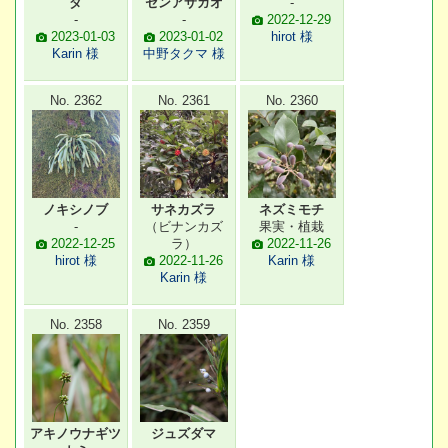
ダ
センアサガオ
-
-
-
2022-12-29
2023-01-03
2023-01-02
hirot 様
Karin 様
中野タクマ 様
No. 2362
No. 2361
No. 2360
ノキシノブ
サネカズラ
ネズミモチ
-
（ビナンカズ
果実・植栽
2022-12-25
ラ）
2022-11-26
hirot 様
2022-11-26
Karin 様
Karin 様
No. 2358
No. 2359
アキノウナギツ
ジュズダマ