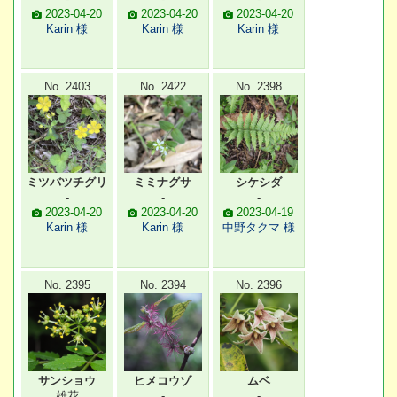
2023-04-20
2023-04-20
2023-04-20
Karin 様
Karin 様
Karin 様
No. 2403
No. 2422
No. 2398
ミツバツチグリ
ミミナグサ
シケシダ
-
-
-
2023-04-20
2023-04-20
2023-04-19
Karin 様
Karin 様
中野タクマ 様
No. 2395
No. 2394
No. 2396
サンショウ
ヒメコウゾ
ムベ
雄花
-
-