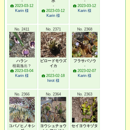
-
ポ
-
2023-03-12
-
2023-03-12
Karin 様
2023-03-12
Karin 様
Karin 様
No. 2411
No. 2371
No. 2368
ハラン
ビロードモウズ
フラサバソウ
植栽逸出？
イカ
-
2023-03-04
-
2023-02-07
Karin 様
2023-02-18
Karin 様
hirot 様
No. 2366
No. 2364
No. 2363
コバノヒノキシ
ヨウシュチョウ
セイヨウキヅタ