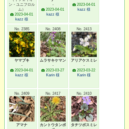
ン・ユニフロル
-
2023-04-01
ム）
2023-04-01
kazz 様
2023-04-01
kazz 様
kazz 様
No. 2385
No. 2408
No. 2413
ヤマブキ
ムラサキケマン
アリアケスミレ
-
-
-
2023-04-01
2023-03-27
2023-03-22
kazz 様
Karin 様
Karin 様
No. 2409
No. 2417
No. 2410
アマナ
カントウタンポ
タチツボスミレ