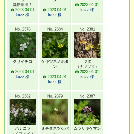
栽培逸出？
-
2023-04-01
2023-04-01
2023-04-01
kazz 様
kazz 様
kazz 様
No. 2376
No. 2384
No. 2381
クサイチゴ
ケキツネノボタ
ツタ
-
ン
（ナツヅタ）
2023-04-01
-
2023-04-01
kazz 様
2023-04-01
kazz 様
kazz 様
No. 2382
No. 2379
No. 2387
ハナニラ
ミチタネツケバ
ムラサキケマン
（イフェイオ
ナ
-