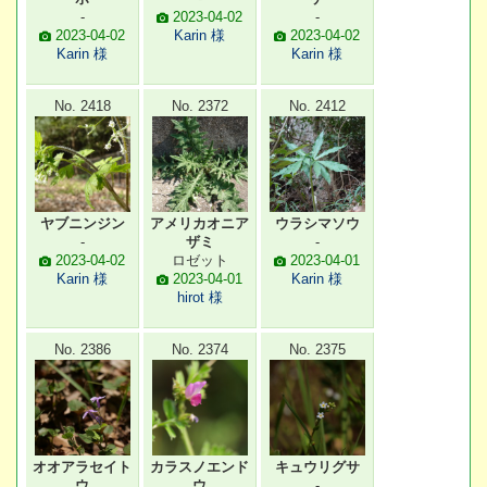
-
2023-04-02
-
2023-04-02
Karin 様
2023-04-02
Karin 様
Karin 様
No. 2418
No. 2372
No. 2412
ヤブニンジン
アメリカオニア
ウラシマソウ
-
ザミ
-
2023-04-02
ロゼット
2023-04-01
Karin 様
2023-04-01
Karin 様
hirot 様
No. 2386
No. 2374
No. 2375
オオアラセイト
カラスノエンド
キュウリグサ
ウ
ウ
-