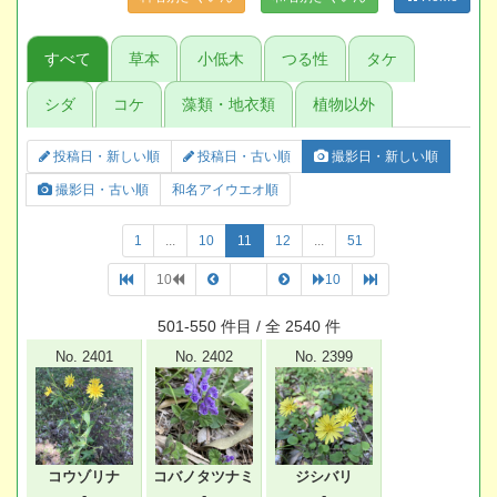
すべて
草本
小低木
つる性
タケ
シダ
コケ
藻類・地衣類
植物以外
投稿日・新しい順
投稿日・古い順
撮影日・新しい順
撮影日・古い順
和名アイウエオ順
1
...
10
11
12
...
51
10
10
501-550 件目 / 全 2540 件
No. 2401
No. 2402
No. 2399
コウゾリナ
コバノタツナミ
ジシバリ
-
-
-