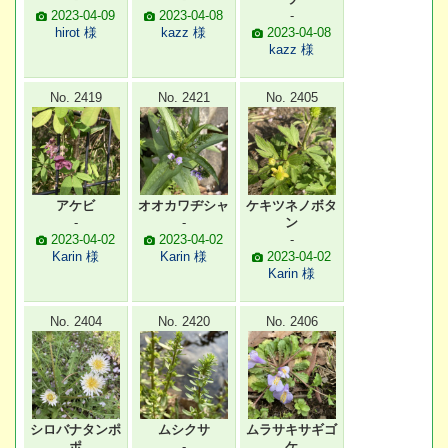
2023-04-09
2023-04-08
-
hirot 様
kazz 様
2023-04-08
kazz 様
No. 2419
No. 2421
No. 2405
アケビ
オオカワヂシャ
ケキツネノボタ
-
-
ン
2023-04-02
2023-04-02
-
Karin 様
Karin 様
2023-04-02
Karin 様
No. 2404
No. 2420
No. 2406
シロバナタンポ
ムシクサ
ムラサキサギゴ
ポ
-
ケ