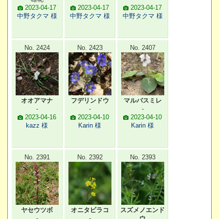
2023-04-17
2023-04-17
2023-04-17
中野タクマ 様
中野タクマ 様
中野タクマ 様
No. 2424
No. 2423
No. 2407
オオアマナ
フデリンドウ
マルバスミレ
-
-
-
2023-04-16
2023-04-10
2023-04-10
kazz 様
Karin 様
Karin 様
No. 2391
No. 2392
No. 2393
ヤセウツボ
オニタビラコ
スズメノエンド
-
-
ウ