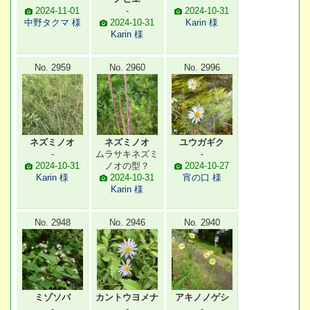
2024-11-01
-
2024-10-31
中野タクマ 様
2024-10-31
Karin 様
Karin 様
No. 2959
No. 2960
No. 2996
ネズミノオ
ネズミノオ
ユウガギク
-
ムラサキネズミ
-
2024-10-31
ノオの型？
2024-10-27
Karin 様
2024-10-31
宵の口 様
Karin 様
No. 2948
No. 2946
No. 2940
ミゾソバ
カントウヨメナ
アキノノゲシ
-
-
-