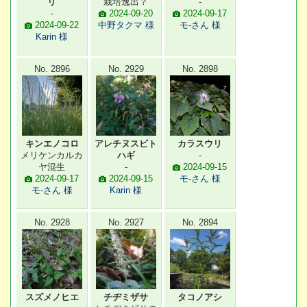
リ
栽培逸出？
-
-
2024-09-20
2024-09-17
2024-09-22
中野タクマ 様
モ-さん 様
Karin 様
No. 2896
No. 2929
No. 2898
キンエノコロ
アレチヌスビト
カラスウリ
メリケンカルカ
ハギ
-
ヤ混生
-
2024-09-15
2024-09-17
2024-09-15
モ-さん 様
モ-さん 様
Karin 様
No. 2928
No. 2927
No. 2894
スズメノヒエ
チヂミザサ
タコノアシ