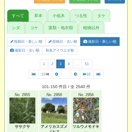
すべて
草本
小低木
つる性
タケ
シダ
コケ
藻類・地衣類
植物以外
投稿日・新しい順
投稿日・古い順
撮影日・新しい順
撮影日・古い順
和名アイウエオ順
1
2
3
4
...
51
10
10
101-150 件目 / 全 2540 件
No. 2955
No. 2958
No. 2956
ササクサ
アメリカスズメ
ツルウメモドキ
-
ノヒエ
-