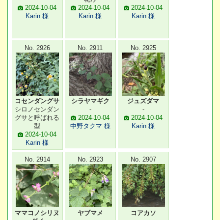
2024-10-04
2024-10-04
2024-10-04
Karin 様
Karin 様
Karin 様
No. 2926
No. 2911
No. 2925
コセンダングサ
シラヤマギク
ジュズダマ
シロノセンダン
-
-
グサと呼ばれる
2024-10-04
2024-10-04
型
中野タクマ 様
Karin 様
2024-10-04
Karin 様
No. 2914
No. 2923
No. 2907
ママコノシリヌ
ヤブマメ
コアカソ