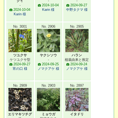
グイ
-
-
-
2024-10-04
2024-09-27
2024-10-04
Karin 様
中野タクマ 様
Karin 様
No. 3001
No. 2906
No. 2905
ツユクサ
ヤクシソウ
ハラン
ケツユクサ型
-
植栽由来と推定
2024-09-27
2024-09-25
2024-09-24
宵の口 様
ノマクアケ 様
ノマクアケ 様
No. 2909
No. 2903
No. 2897
エリマキツチグ
ミョウガ
イタドリ