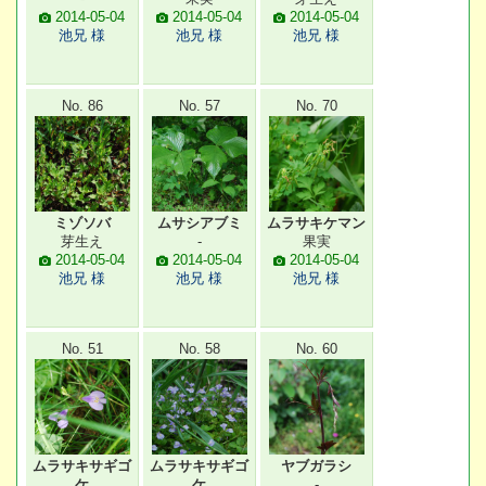
2014-05-04
2014-05-04
2014-05-04
池兄 様
池兄 様
池兄 様
No. 86
No. 57
No. 70
ミゾソバ
ムサシアブミ
ムラサキケマン
芽生え
-
果実
2014-05-04
2014-05-04
2014-05-04
池兄 様
池兄 様
池兄 様
No. 51
No. 58
No. 60
ムラサキサギゴ
ムラサキサギゴ
ヤブガラシ
ケ
ケ
-