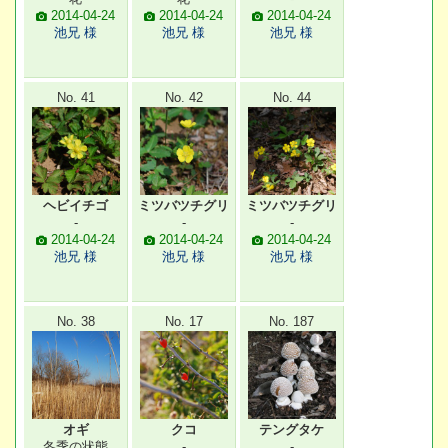
2014-04-24
2014-04-24
2014-04-24
池兄 様
池兄 様
池兄 様
No. 41
No. 42
No. 44
ヘビイチゴ
ミツバツチグリ
ミツバツチグリ
-
-
-
2014-04-24
2014-04-24
2014-04-24
池兄 様
池兄 様
池兄 様
No. 38
No. 17
No. 187
オギ
クコ
テングタケ
冬季の状態
-
-