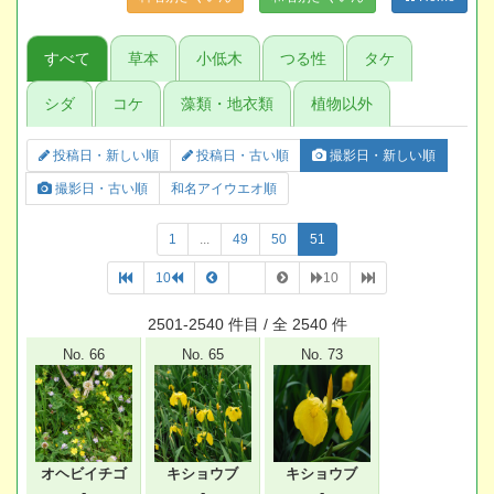
すべて
草本
小低木
つる性
タケ
シダ
コケ
藻類・地衣類
植物以外
投稿日・新しい順
投稿日・古い順
撮影日・新しい順
撮影日・古い順
和名アイウエオ順
1
...
49
50
51
10
10
2501-2540 件目 / 全 2540 件
No. 66
No. 65
No. 73
オヘビイチゴ
キショウブ
キショウブ
-
-
-