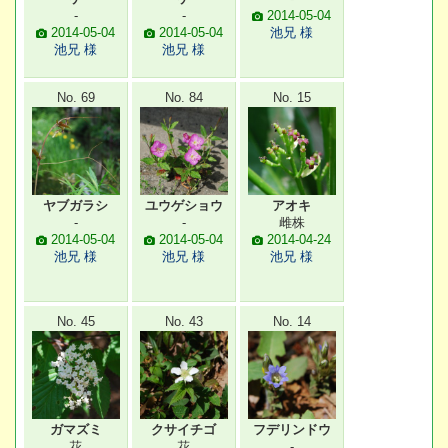
-
-
2014-05-04
2014-05-04
2014-05-04
池兄 様
池兄 様
池兄 様
No. 69
No. 84
No. 15
ヤブガラシ
ユウゲショウ
アオキ
-
-
雌株
2014-05-04
2014-05-04
2014-04-24
池兄 様
池兄 様
池兄 様
No. 45
No. 43
No. 14
ガマズミ
クサイチゴ
フデリンドウ
花
花
-