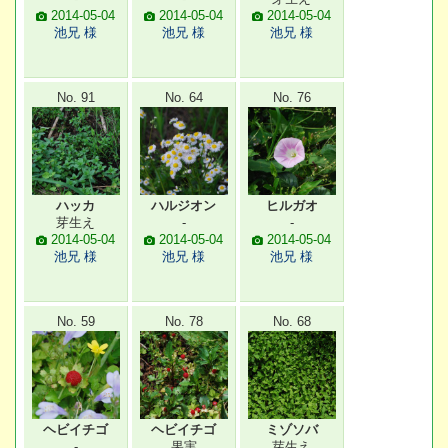
2014-05-04
2014-05-04
2014-05-04
池兄 様
池兄 様
池兄 様
No. 91
No. 64
No. 76
ハッカ
ハルジオン
ヒルガオ
芽生え
-
-
2014-05-04
2014-05-04
2014-05-04
池兄 様
池兄 様
池兄 様
No. 59
No. 78
No. 68
ヘビイチゴ
ヘビイチゴ
ミゾソバ
-
果実
芽生え