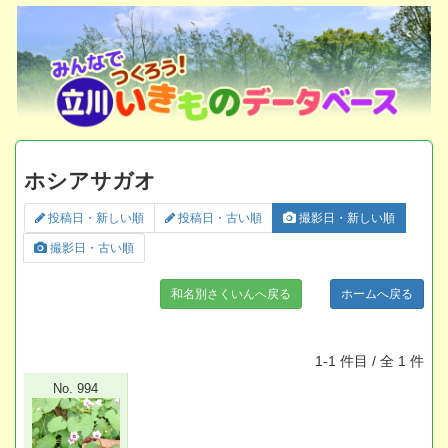
ホシアサガオ
投稿日・新しい順
投稿日・古い順
撮影日・新しい順
撮影日・古い順
和名別さくいんへ戻る
ホームへ戻る
1-1 件目 / 全 1 件
No. 994