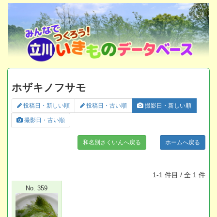
ホザキノフサモ
投稿日・新しい順
投稿日・古い順
撮影日・新しい順
撮影日・古い順
和名別さくいんへ戻る
ホームへ戻る
1-1 件目 / 全 1 件
No. 359