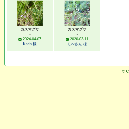
カスマグサ
カスマグサ
-
-
2024-04-07
2020-03-11
Karin 様
モ〰️さん 様
© C