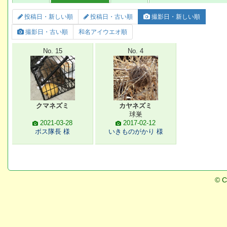
投稿日・新しい順
投稿日・古い順
撮影日・新しい順
撮影日・古い順
和名アイウエオ順
No. 15
No. 4
クマネズミ
カヤネズミ
球巣
2021-03-28
2017-02-12
ボス隊長 様
いきものがかり 様
© C