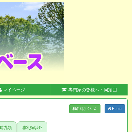
マイページ
専門家の皆様へ・同定団
和名別さくいん
Home
哺乳類
哺乳類以外